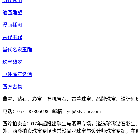
历代钱币
油画雕塑
漫画插图
古代玉器
当代名家玉雕
珠宝翡翠
中外陈年名酒
西方古物
翡翠、钻石、彩宝、有机宝石、古董珠宝、品牌珠宝、设计师
电话：0571-87896698 邮箱：yd@xlysauc.com
西泠拍卖自2017年起推出珠宝与翡翠专场，遴选珍稀钻石彩
外，西泠拍卖珠宝专场也常设品牌珠宝与设计师珠宝专题，在