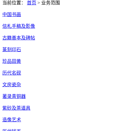
当前位置：
首页
>
业务范围
中国书画
信札手稿及影像
古籍善本及碑帖
篆刻印石
珍品田黄
历代名砚
文房瓷杂
著录青铜器
紫砂及茶道具
造像艺术