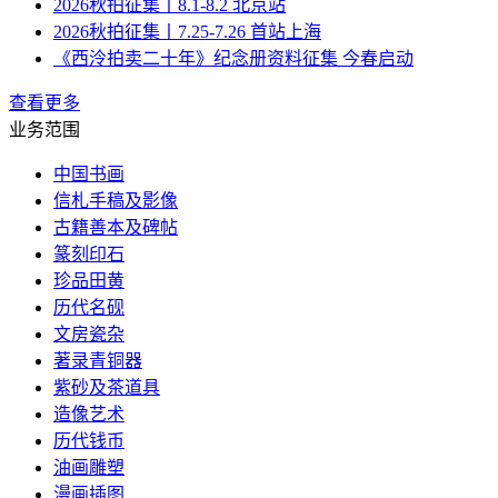
2026秋拍征集丨8.1-8.2 北京站
2026秋拍征集丨7.25-7.26 首站上海
《西泠拍卖二十年》纪念册资料征集 今春启动
查看更多
业务范围
中国书画
信札手稿及影像
古籍善本及碑帖
篆刻印石
珍品田黄
历代名砚
文房瓷杂
著录青铜器
紫砂及茶道具
造像艺术
历代钱币
油画雕塑
漫画插图