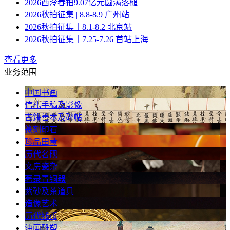
2026西泠春拍9.07亿元圆满落槌
2026秋拍征集 | 8.8-8.9 广州站
2026秋拍征集丨8.1-8.2 北京站
2026秋拍征集丨7.25-7.26 首站上海
查看更多
业务范围
中国书画
信札手稿及影像
古籍善本及碑帖
篆刻印石
珍品田黄
历代名砚
文房瓷杂
著录青铜器
紫砂及茶道具
造像艺术
历代钱币
油画雕塑